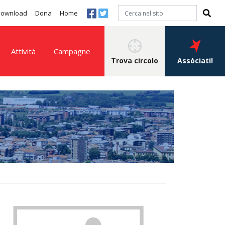
 download
Dona
Home
Attività
Campagne
Trova circolo
Assòciati!