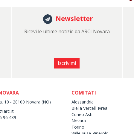
Newsletter
Ricevi le ultime notizie da ARCI Novara
Iscrivimi
 NOVARA
COMITATI
la, 10 - 28100 Novara (NO)
Alessandria
Biella Vercelli Ivrea
arci.it
Cuneo Asti
6 96 489
Novara
Torino
Valle Susa-Pinerolo