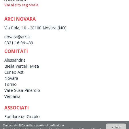
Vai al sito regionale
ARCI NOVARA
Via Pola, 10 - 28100 Novara (NO)
novara@arci.it
0321 16 96 489
COMITATI
Alessandria
Biella Vercelli Ivrea
Cuneo Asti
Novara
Torino
Valle Susa-Pinerolo
Verbania
ASSOCIATI
Fondare un Circolo
Diventa socio/a
Questo sito NON utilizza cookie di profilazione.
Aderire all'ARCI
chiudi