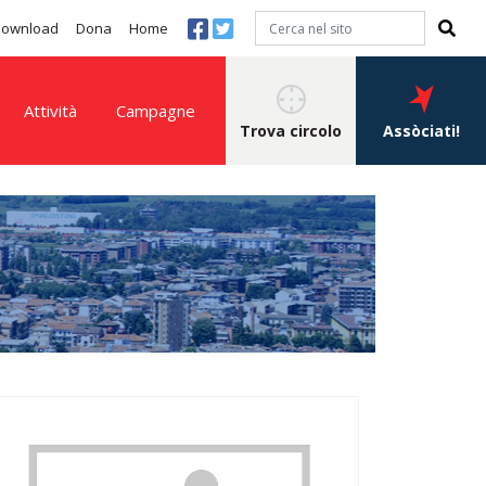
 download
Dona
Home
Attività
Campagne
Trova circolo
Assòciati!