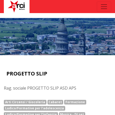
PROGETTO SLIP
Rag. sociale PROGETTO SLIP ASD APS
Arti Circensi / Giocoleria
Cabaret
Formazione
Ludico/Formative per l'adolescenza
Ludico/Formative per l'infanzia
Musica - DJ set