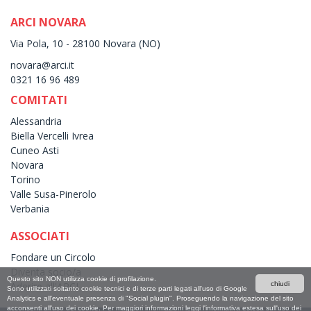
ARCI NOVARA
Via Pola, 10 - 28100 Novara (NO)
novara@arci.it
0321 16 96 489
COMITATI
Alessandria
Biella Vercelli Ivrea
Cuneo Asti
Novara
Torino
Valle Susa-Pinerolo
Verbania
ASSOCIATI
Fondare un Circolo
Diventa socio/a
Questo sito NON utilizza cookie di profilazione.
Aderire all'ARCI
chiudi
Sono utilizzati soltanto cookie tecnici e di terze parti legati all'uso di Google
Analytics e all'eventuale presenza di "Social plugin". Proseguendo la navigazione del sito
acconsenti all'uso dei cookie. Per maggiori informazioni leggi l'informativa estesa sull'uso dei